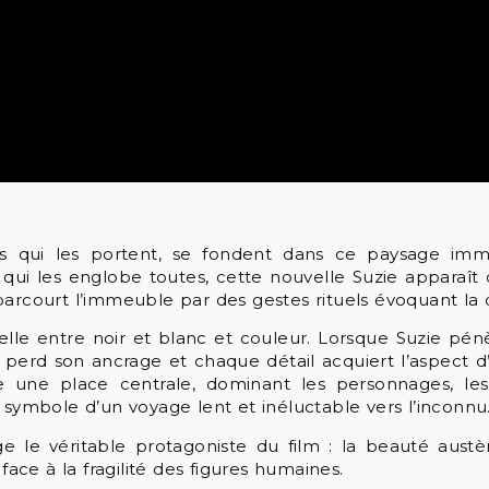
tes qui les portent, se fondent dans ce paysage immo
r qui les englobe toutes, cette nouvelle Suzie apparaî
arcourt l’immeuble par des gestes rituels évoquant la da
nelle entre noir et blanc et couleur. Lorsque Suzie pé
é perd son ancrage et chaque détail acquiert l’aspect 
pe une place centrale, dominant les personnages, les
 symbole d’un voyage lent et inéluctable vers l’inconnu
le véritable protagoniste du film : la beauté aust
ce à la fragilité des figures humaines.