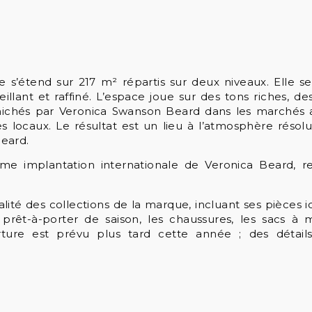
ue s’étend sur 217 m² répartis sur deux niveaux. Elle
illant et raffiné. L’espace joue sur des tons riches, d
ichés par Veronica Swanson Beard dans les marchés a
s locaux. Le résultat est un lieu à l’atmosphère résol
eard.
me implantation internationale de Veronica Beard, re
lité des collections de la marque, incluant ses pièces i
rêt-à-porter de saison, les chaussures, les sacs à m
rture est prévu plus tard cette année ; des détai